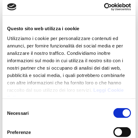
Questo sito web utilizza i cookie
STUDIO BARINA
Utilizziamo i cookie per personalizzare contenuti ed
Dr.ssa Barina
annunci, per fornire funzionalità dei social media e per
Staff Medico
analizzare il nostro traffico. Condividiamo inoltre
Staff Paramedico
informazioni sul modo in cui utilizza il nostro sito con i
Network di specialisti
nostri partner che si occupano di analisi dei dati web,
Ambienti
pubblicità e social media, i quali potrebbero combinarle
con altre informazioni che ha fornito loro o che hanno
TRATTAMENTI
raccolto dal suo utilizzo dei loro servizi.
Leggi Cookie
Ortodonzia
Policy
.
Odontoiatria Pediatrica
Selezione
Igiene e sbiancamento
Necessari
del
Chirurgia
consenso
Apparecchi ortodontici
Tecnologie
Preferenze