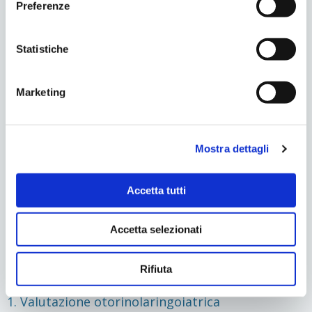
valutazione specialistica.
Preferenze
Statistiche
Marketing
Mostra dettagli
Accetta tutti
Come correggere la respirazione orale nel
Accetta selezionati
bambino?
Il trattamento della respirazione orale richiede spesso
Rifiuta
un approccio multidisciplinare.
1. Valutazione otorinolaringoiatrica