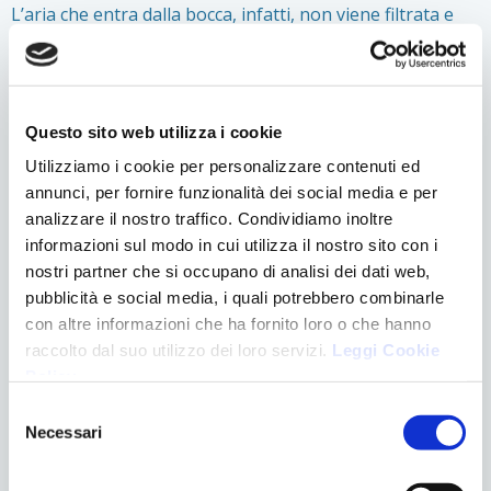
L’aria che entra dalla bocca, infatti, non viene filtrata e
umidificata come avviene nel naso.
Come capire se un bambino respira con la
bocca?
Questo sito web utilizza i cookie
Alcuni segnali comuni includono:
Utilizziamo i cookie per personalizzare contenuti ed
annunci, per fornire funzionalità dei social media e per
Bocca sempre aperta
analizzare il nostro traffico. Condividiamo inoltre
Russamento notturno
informazioni sul modo in cui utilizza il nostro sito con i
nostri partner che si occupano di analisi dei dati web,
Sonno agitato
pubblicità e social media, i quali potrebbero combinarle
con altre informazioni che ha fornito loro o che hanno
Occhiaie evidenti
raccolto dal suo utilizzo dei loro servizi.
Leggi Cookie
Difficoltà a mantenere le labbra chiuse a riposo
Policy
.
Selezione
Riniti frequenti
Necessari
del
consenso
Se questi sintomi persistono, è consigliabile una