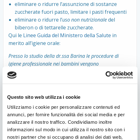
eliminare o ridurre l’assunzione di sostanze
zuccherate fuori pasto, limitare i pasti frequenti
eliminare o ridurre l’
uso non nutrizionale
del
biberon o di tettarelle zuccherate.
Qui le
Linee Guida del Ministero della Salute
in
merito all’igiene orale:
Presso lo studio della dr.ssa Barina le procedure di
igiene professionale nei bambini vengono
accompagnate da spiegazioni su come
prendersi cura
dei propri denti
anche a casa. Viene chiesto di portare
il proprio spazzolino, per verificarne l’adeguatezza e le
modalità d’utilizzo, affinché la dr.ssa specializzata in
Questo sito web utilizza i cookie
igiene insegni ai bimbi e ad un accompagnatore come si
Utilizziamo i cookie per personalizzare contenuti ed
lavano i denti. Il bambino potrà dimostrare di aver
annunci, per fornire funzionalità dei social media e per
capito lavandosi i denti davanti allo specchio. I risultati
analizzare il nostro traffico. Condividiamo inoltre
si ottengono solo con un lavoro di squadra e
informazioni sul modo in cui utilizza il nostro sito con i
responsabilizzando il bambino!
nostri partner che si occupano di analisi dei dati web,