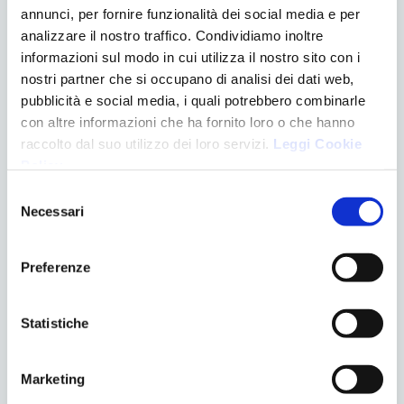
annunci, per fornire funzionalità dei social media e per
analizzare il nostro traffico. Condividiamo inoltre
informazioni sul modo in cui utilizza il nostro sito con i
nostri partner che si occupano di analisi dei dati web,
pubblicità e social media, i quali potrebbero combinarle
Accettazione GDPR
*
con altre informazioni che ha fornito loro o che hanno
Acconsento al trattamento dati:
Privacy Policy
raccolto dal suo utilizzo dei loro servizi.
Leggi Cookie
Policy
.
Selezione
Invia
Necessari
del
consenso
Preferenze
Statistiche
Marketing
ULTIMI POST