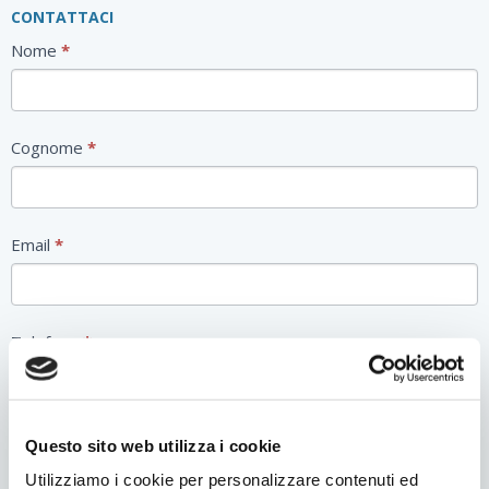
CONTATTACI
Contatti
Nome
*
Form
Cognome
*
Email
*
Telefono
*
Motivo del contatto
*
Questo sito web utilizza i cookie
Utilizziamo i cookie per personalizzare contenuti ed