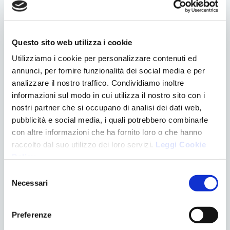
Accettazione GDPR
*
Acconsento al trattamento dati:
Privacy Policy
Questo sito web utilizza i cookie
Utilizziamo i cookie per personalizzare contenuti ed
Invia
annunci, per fornire funzionalità dei social media e per
analizzare il nostro traffico. Condividiamo inoltre
informazioni sul modo in cui utilizza il nostro sito con i
nostri partner che si occupano di analisi dei dati web,
pubblicità e social media, i quali potrebbero combinarle
con altre informazioni che ha fornito loro o che hanno
raccolto dal suo utilizzo dei loro servizi.
Leggi Cookie
Policy
.
Selezione
Necessari
del
consenso
Preferenze