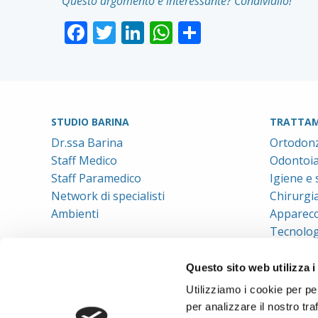
Questo argomento è interessante? Condividilo!
Facebook
Twitter
LinkedIn
WhatsApp
Condividi
STUDIO BARINA
TRATTAM
Dr.ssa Barina
Ortodonz
Staff Medico
Odontoiat
Staff Paramedico
Igiene e
Network di specialisti
Chirurgi
Ambienti
Apparecc
Tecnolog
Questo sito web utilizza i
Utilizziamo i cookie per pe
per analizzare il nostro tra