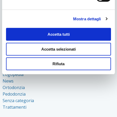
Facebook
Twitter
LinkedIn
WhatsApp
Condividi
Mostra dettagli
Accetta tutti
CATEGORIE
Apparecchiature
Accetta selezionati
Chirurgia
Denti e gravidanza
Rifiuta
Eventi
Logopedia
News
Ortodonzia
Pedodonzia
Senza categoria
Trattamenti