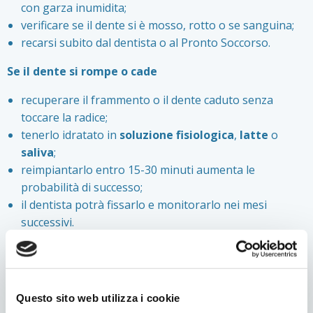
con garza inumidita;
verificare se il dente si è mosso, rotto o se sanguina;
recarsi subito dal dentista o al Pronto Soccorso.
Se il dente si rompe o cade
recuperare il frammento o il dente caduto senza
toccare la radice;
tenerlo idratato in
soluzione fisiologica
,
latte
o
saliva
;
reimpiantarlo entro 15-30 minuti aumenta le
probabilità di successo;
il dentista potrà fissarlo e monitorarlo nei mesi
successivi.
Il reimpianto è indicato solo per i denti permanenti, non
per quelli da latte.
Possibili conseguenze
Questo sito web utilizza i cookie