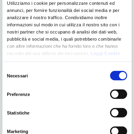
Utilizziamo i cookie per personalizzare contenuti ed
Anche dopo un intervento tempestivo, possono
annunci, per fornire funzionalità dei social media e per
verificarsi:
analizzare il nostro traffico. Condividiamo inoltre
perdita di vitalità del dente (può richiedere
informazioni sul modo in cui utilizza il nostro sito con i
nostri partner che si occupano di analisi dei dati web,
devitalizzazione);
pubblicità e social media, i quali potrebbero combinarle
riassorbimento dell’osso o anchilosi (blocco dello
con altre informazioni che ha fornito loro o che hanno
sviluppo dell’osso).
raccolto dal suo utilizzo dei loro servizi.
Leggi Cookie
Per questo è importante un monitoraggio regolare dopo
Policy
.
il trauma, con controlli periodici dal dentista.
Selezione
Necessari
del
Se vuoi approfondire l’argomento
leggi l’articolo
consenso
dell’associazione FACExp.
Preferenze
Statistiche
Questo argomento è interessante? Condividilo!
Marketing