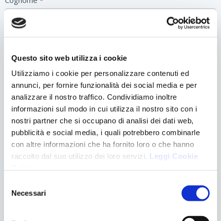
Cognome
*
Email
*
Questo sito web utilizza i cookie
Utilizziamo i cookie per personalizzare contenuti ed
annunci, per fornire funzionalità dei social media e per
Telefono
*
analizzare il nostro traffico. Condividiamo inoltre
informazioni sul modo in cui utilizza il nostro sito con i
nostri partner che si occupano di analisi dei dati web,
Motivo del contatto
*
pubblicità e social media, i quali potrebbero combinarle
con altre informazioni che ha fornito loro o che hanno
raccolto dal suo utilizzo dei loro servizi.
Leggi Cookie
Policy
.
Selezione
Necessari
del
consenso
Accettazione GDPR
*