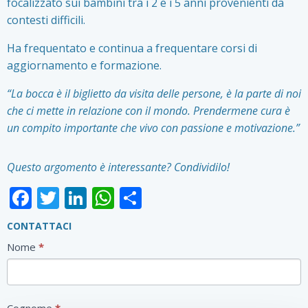
focalizzato sui bambini tra i 2 e i 5 anni provenienti da
contesti difficili.
Ha frequentato e continua a frequentare corsi di
aggiornamento e formazione.
“La bocca è il biglietto da visita delle persone, è la parte di noi
che ci mette in relazione con il mondo. Prendermene cura è
un compito importante che vivo con passione e motivazione.”
Questo argomento è interessante? Condividilo!
Facebook
Twitter
LinkedIn
WhatsApp
Condividi
CONTATTACI
Contatti
Nome
*
Form