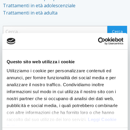
Trattamenti in età adolescenziale
Trattamenti in età adulta
Contatti
Nome
*
Trattamenti
Questo sito web utilizza i cookie
Form
Utilizziamo i cookie per personalizzare contenuti ed
annunci, per fornire funzionalità dei social media e per
Cognome
*
analizzare il nostro traffico. Condividiamo inoltre
informazioni sul modo in cui utilizza il nostro sito con i
nostri partner che si occupano di analisi dei dati web,
pubblicità e social media, i quali potrebbero combinarle
Email
*
con altre informazioni che ha fornito loro o che hanno
raccolto dal suo utilizzo dei loro servizi.
Leggi Cookie
Policy
.