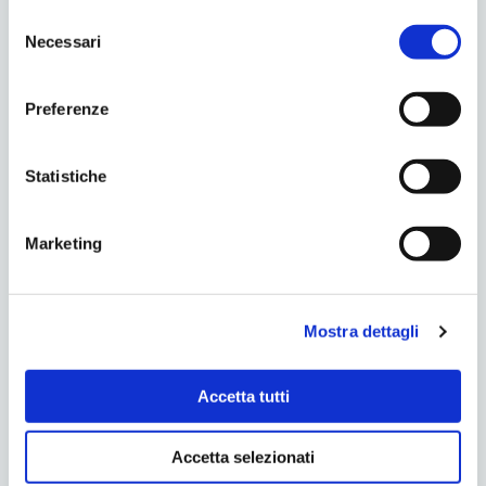
Telefono
*
Selezione
Necessari
del
consenso
Motivo del contatto
*
Preferenze
Statistiche
Marketing
Accettazione GDPR
*
Acconsento al trattamento dati:
Privacy Policy
Mostra dettagli
Accetta tutti
Invia
Accetta selezionati