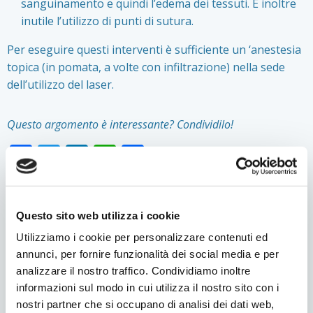
sanguinamento e quindi l’edema dei tessuti. È inoltre
inutile l’utilizzo di punti di sutura.
Per eseguire questi interventi è sufficiente un ‘anestesia
topica (in pomata, a volte con infiltrazione) nella sede
dell’utilizzo del laser.
Questo argomento è interessante? Condividilo!
Facebook
Twitter
LinkedIn
WhatsApp
Condividi
CONTATTACI
Contatti
Nome
*
Questo sito web utilizza i cookie
Form
Utilizziamo i cookie per personalizzare contenuti ed
annunci, per fornire funzionalità dei social media e per
Cognome
*
analizzare il nostro traffico. Condividiamo inoltre
informazioni sul modo in cui utilizza il nostro sito con i
nostri partner che si occupano di analisi dei dati web,