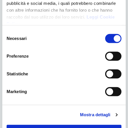
pubblicità e social media, i quali potrebbero combinarle
Email
*
con altre informazioni che ha fornito loro o che hanno
raccolto dal suo utilizzo dei loro servizi.
Leggi Cookie
Policy
.
Telefono
*
Selezione
Necessari
del
consenso
Preferenze
Motivo del contatto
*
Statistiche
Marketing
Accettazione GDPR
*
Acconsento al trattamento dati:
Privacy Policy
Mostra dettagli