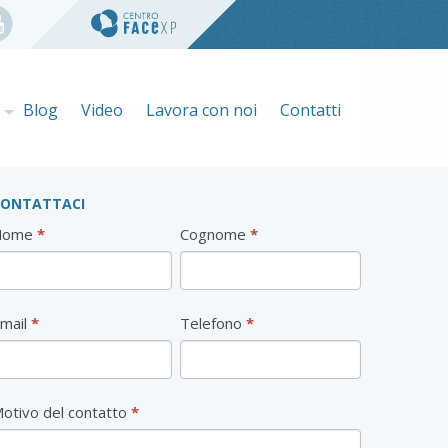
e
Blog
Video
Lavora con noi
Contatti
CONTATTACI
ontatti
Nome
*
Cognome
*
orm
mail
*
Telefono
*
otivo del contatto
*