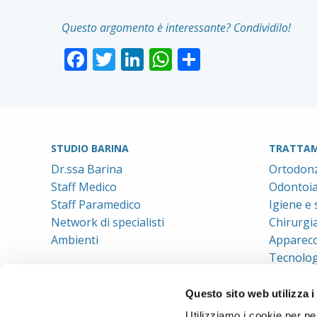
Questo argomento è interessante? Condividilo!
Facebook
Twitter
LinkedIn
WhatsApp
Condividi
STUDIO BARINA
TRATTAM
Dr.ssa Barina
Ortodonz
Staff Medico
Odontoiat
Staff Paramedico
Igiene e
Network di specialisti
Chirurgi
Ambienti
Apparecc
Tecnolog
Questo sito web utilizza i
Utilizziamo i cookie per pe