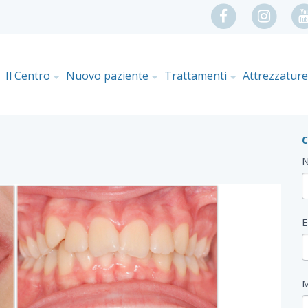
Il Centro
Nuovo paziente
Trattamenti
Attrezzatur
C
F
E
M