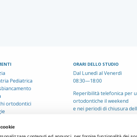
ENTI
ORARI DELLO STUDIO
ia
Dal Lunedì al Venerdì
ria Pediatrica
08:30—18:00
 sbiancamento
Reperibilità telefonica per 
a
ortodontiche il weekend
hi ortodontici
e nei periodi di chiusura del
ie
 cookie
rsonalizzare contenuti ed annunci, per fornire funzionalità dei so