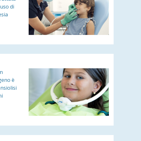
uso di
esia
on
geno è
nsiolisi
ni