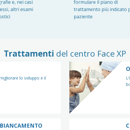
rafie e, nei casi
formulare il piano di
ssi, altri esami
trattamento più indicato p
stici
paziente
Trattamenti
del centro Face XP
O
igliorare lo sviluppo e il
L’
bo
 SBIANCAMENTO
C