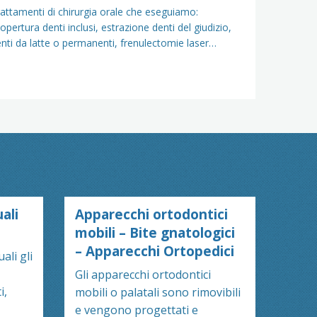
attamenti di chirurgia orale che eseguiamo:
opertura denti inclusi, estrazione denti del giudizio,
nti da latte o permanenti, frenulectomie laser…
ali
Apparecchi ortodontici
mobili – Bite gnatologici
– Apparecchi Ortopedici
ali gli
Gli apparecchi ortodontici
i,
mobili o palatali sono rimovibili
e vengono progettati e