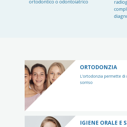
ortodontico o odontoiatrico
radiog
comple
diagno
ORTODONZIA
L’ortodonzia permette di m
sorriso
IGIENE ORALE E