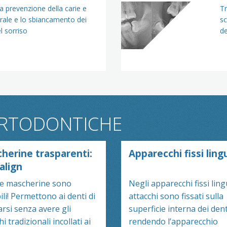
la prevenzione della carie e
Tr
orale e lo sbiancamento dei
sc
el sorriso
de
ORTODONTICHE
herine trasparenti:
Apparecchi fissi lingu
align
e mascherine sono
Negli apparecchi fissi lingu
bili! Permettono ai denti di
attacchi sono fissati sulla
rsi senza avere gli
superficie interna dei dent
hi tradizionali incollati ai
rendendo l’apparecchio