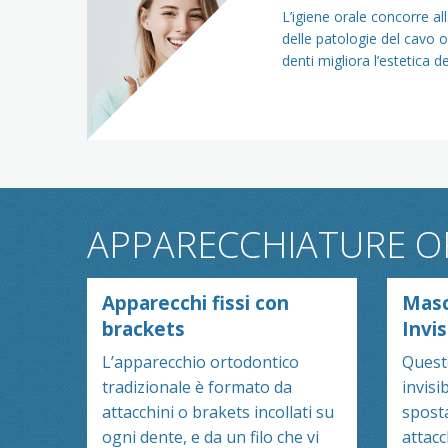
L’igiene orale concorre al
delle patologie del cavo 
denti migliora l’estetica d
APPARECCHIATURE 
Apparecchi fissi con
Masc
brackets
Invis
L’apparecchio ortodontico
Quest
tradizionale è formato da
invisi
attacchini o brakets incollati su
sposta
ogni dente, e da un filo che vi
attacc