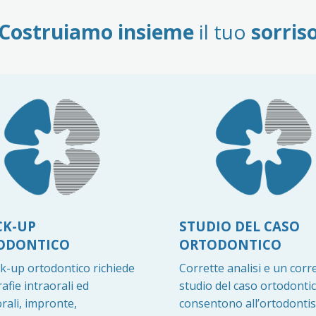
Costruiamo insieme
il tuo
sorris
CK-UP
STUDIO DEL CASO
ODONTICO
ORTODONTICO
ck-up ortodontico richiede
Corrette analisi e un corr
afie intraorali ed
studio del caso ortodonti
rali, impronte,
consentono all’ortodontis