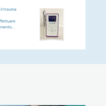
 il trauma
ffettuare
namento…