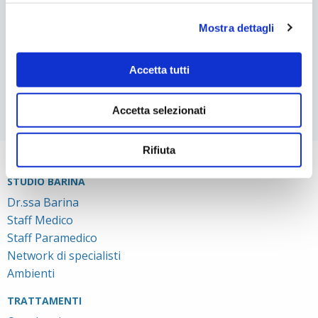
LO SBIANCAMENTO DENTALE
RESPIRAZIONE ORALE NEL BAMBINO
Mostra dettagli
L’IMPORTANZA DELLA POSIZIONE DELLA LINGUA PER IL
SORRISO
Accetta tutti
MAL DI ORECCHIE E ATM: ESISTE UNA CORRELAZIONE?
Accetta selezionati
Rifiuta
STUDIO BARINA
Dr.ssa Barina
Staff Medico
Staff Paramedico
Network di specialisti
Ambienti
TRATTAMENTI