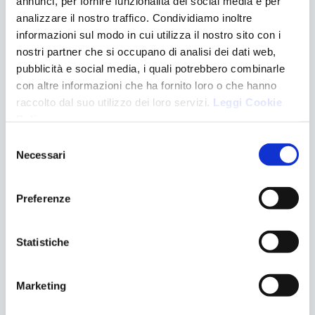
annunci, per fornire funzionalità dei social media e per
analizzare il nostro traffico. Condividiamo inoltre
informazioni sul modo in cui utilizza il nostro sito con i
nostri partner che si occupano di analisi dei dati web,
CATEGORIE
pubblicità e social media, i quali potrebbero combinarle
Apparecchiature
con altre informazioni che ha fornito loro o che hanno
Chirurgia
raccolto dal suo utilizzo dei loro servizi.
Leggi Cookie
Denti e gravidanza
Policy
.
Eventi
Selezione
Logopedia
Necessari
del
News
consenso
Ortodonzia
Preferenze
Pedodonzia
Senza categoria
Trattamenti
Statistiche
ULTIMI POST
Marketing
EVENTO “IPOPLASIA DEL MASCELLARE”