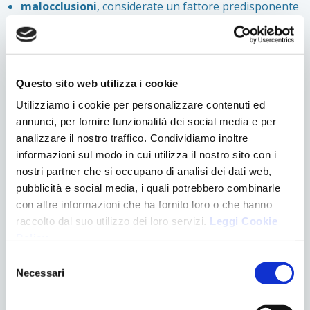
malocclusioni
, considerate un fattore predisponente
o aggravante.
Come si manifestano i disturbi dell’ATM?
Questo sito web utilizza i cookie
I disturbi temporo-mandibolari possono provocare
Utilizziamo i cookie per personalizzare contenuti ed
sintomi variabili nel tempo, sia transitori sia cronici. Tra i
annunci, per fornire funzionalità dei social media e per
più comuni rientrano:
analizzare il nostro traffico. Condividiamo inoltre
informazioni sul modo in cui utilizza il nostro sito con i
dolore al
viso
, alla
mandibola
e alle aree limitrofe,
nostri partner che si occupano di analisi dei dati web,
compresa la
regione auricolare
;
pubblicità e social media, i quali potrebbero combinarle
dolore
cervicale
o alle
spalle
;
con altre informazioni che ha fornito loro o che hanno
cefalea
ricorrente;
raccolto dal suo utilizzo dei loro servizi.
Leggi Cookie
difficoltà
nella
masticazione
, soprattutto con
Policy
.
alimenti duri;
Selezione
limitazione
o
blocco
dei movimenti mandibolari;
Necessari
del
gonfiore
localizzato al volto, al collo o alla spalla;
consenso
acufeni
;