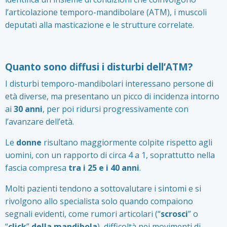
l’articolazione temporo-mandibolare (ATM), i muscoli
deputati alla masticazione e le strutture correlate.
Quanto sono diffusi i disturbi dell’ATM?
I disturbi temporo-mandibolari interessano persone di
età diverse, ma presentano un picco di incidenza intorno
ai
30 anni
, per poi ridursi progressivamente con
l’avanzare dell’età.
Le
donne
risultano maggiormente colpite rispetto agli
uomini, con un rapporto di circa 4 a 1, soprattutto nella
fascia compresa
tra i 25 e i 40 anni
.
Molti pazienti tendono a sottovalutare i sintomi e si
rivolgono allo specialista solo quando compaiono
segnali evidenti, come rumori articolari (“
scrosci
” o
“
click
”
della mandibola
), difficoltà nei movimenti di