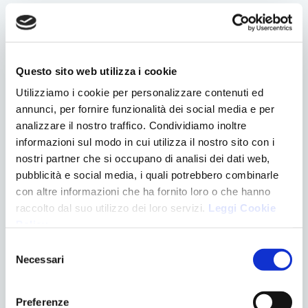
generale della bocca e dei denti;
l’allattamento al seno è anche legato a un minor
rischio di
carie dentali
rispetto all’uso di biberon,
poiché non c’è contatto diretto tra il latte materno e i
Questo sito web utilizza i cookie
denti anteriori del bambino durante l’allattamento al
Utilizziamo i cookie per personalizzare contenuti ed
seno.
annunci, per fornire funzionalità dei social media e per
In ogni caso, sia che l’allattamento avvenga al seno o con
analizzare il nostro traffico. Condividiamo inoltre
biberon, è fondamentale pulire la bocca del neonato
informazioni sul modo in cui utilizza il nostro sito con i
dopo ogni poppata: anche se non ci sono ancora dentini,
nostri partner che si occupano di analisi dei dati web,
utilizza una garza in tessuto morbido o dei morbidi
pubblicità e social media, i quali potrebbero combinarle
guanti in microfibra bagnati con acqua per pulire
con altre informazioni che ha fornito loro o che hanno
gengive e lingua del tuo bambino.
raccolto dal suo utilizzo dei loro servizi.
Leggi Cookie
Policy
.
Per un maggiore approfondimento della tematica, leggi
Selezione
questo articolo
dell’associazione FACExp.
Necessari
del
consenso
Nascere e Crescere in Salute: la salute orale,
Preferenze