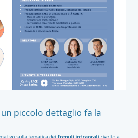
n piccolo dettaglio fa la
mativo sulla tematica dei
frenuli
intraorali
rivolto a