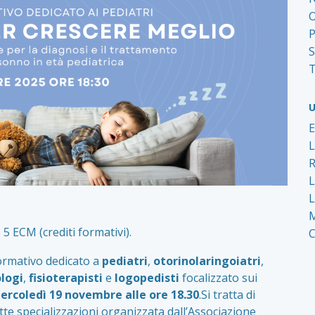
O
P
S
T
U
L
M
 ECM (crediti formativi).
ormativo dedicato a
pediatri
,
otorinolaringoiatri
,
ologi
,
fisioterapisti
e
logopedisti
focalizzato sui
rcoledì 19 novembre alle ore 18.30
.Si tratta di
ette specializzazioni organizzata dall’Associazione