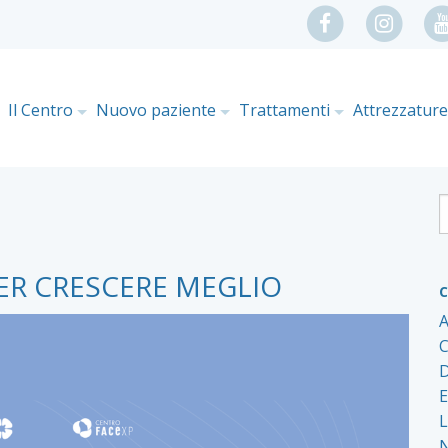
Il Centro
Nuovo paziente
Trattamenti
Attrezzatur
ER CRESCERE MEGLIO
C
A
C
D
E
L