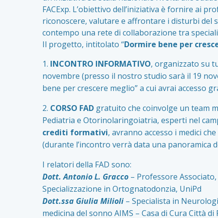
FACExp. L’obiettivo dell’iniziativa è fornire ai pr
riconoscere, valutare e affrontare i disturbi de
contempo una rete di collaborazione tra specialist
Il progetto, intitolato “
Dormire bene per cresc
1.
INCONTRO INFORMATIVO
, organizzato su tu
novembre (presso il nostro studio sarà il 19 no
bene per crescere meglio” a cui avrai accesso gr
2.
CORSO FAD
gratuito che coinvolge un team mul
Pediatria e Otorinolaringoiatria, esperti nel cam
crediti formativi
, avranno accesso i medici che
(durante l’incontro verrà data una panoramica d
I relatori della FAD sono:
Dott. Antonio L. Gracco
– Professore Associato, 
Specializzazione in Ortognatodonzia, UniPd
Dott.ssa Giulia Milioli
– Specialista in Neurolog
medicina del sonno AIMS – Casa di Cura Città di