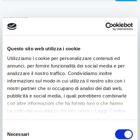
CATEGORIE
Apparecchiature
Chirurgia
Denti e gravidanza
Questo sito web utilizza i cookie
Eventi
Utilizziamo i cookie per personalizzare contenuti ed
Logopedia
annunci, per fornire funzionalità dei social media e per
News
analizzare il nostro traffico. Condividiamo inoltre
Ortodonzia
informazioni sul modo in cui utilizza il nostro sito con i
Pedodonzia
nostri partner che si occupano di analisi dei dati web,
Senza categoria
pubblicità e social media, i quali potrebbero combinarle
Trattamenti
con altre informazioni che ha fornito loro o che hanno
raccolto dal suo utilizzo dei loro servizi.
Leggi Cookie
ULTIMI POST
Policy
.
EVENTO “IPOPLASIA DEL MASCELLARE”
Selezione
LO SBIANCAMENTO DENTALE
Necessari
del