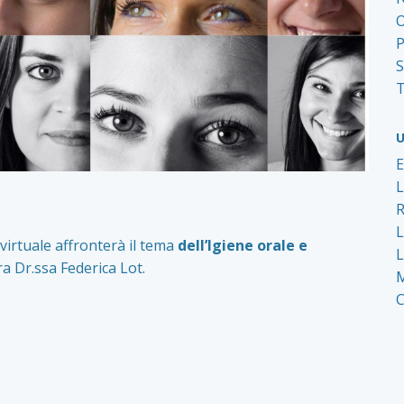
O
P
S
T
U
o virtuale affronterà il tema
dell’Igiene orale e
L
a Dr.ssa Federica Lot.
M