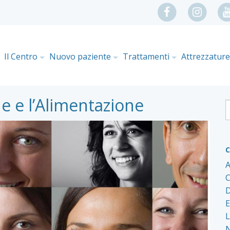
Il Centro
Nuovo paziente
Trattamenti
Attrezzatur
e e l’Alimentazione
C
A
C
D
E
L