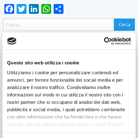
Facebook
Twitter
LinkedIn
WhatsApp
Condividi
CATEGORIE
Apparecchiature
Questo sito web utilizza i cookie
Chirurgia
Denti e gravidanza
Utilizziamo i cookie per personalizzare contenuti ed
annunci, per fornire funzionalità dei social media e per
Eventi
analizzare il nostro traffico. Condividiamo inoltre
Logopedia
informazioni sul modo in cui utilizza il nostro sito con i
News
nostri partner che si occupano di analisi dei dati web,
Ortodonzia
pubblicità e social media, i quali potrebbero combinarle
Pedodonzia
con altre informazioni che ha fornito loro o che hanno
Senza categoria
raccolto dal suo utilizzo dei loro servizi.
Leggi Cookie
Trattamenti
Policy
.