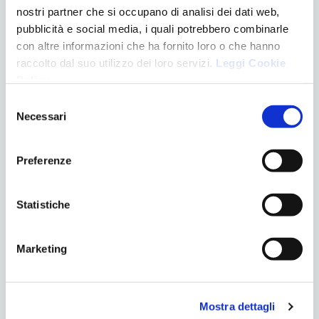
Apparecchiature
nostri partner che si occupano di analisi dei dati web,
Chirurgia
pubblicità e social media, i quali potrebbero combinarle
Denti e gravidanza
con altre informazioni che ha fornito loro o che hanno
Eventi
raccolto dal suo utilizzo dei loro servizi.
Leggi Cookie
Logopedia
Policy
.
News
Selezione
Ortodonzia
Necessari
del
Pedodonzia
consenso
Senza categoria
Preferenze
Trattamenti
ULTIMI POST
Statistiche
EVENTO “IPOPLASIA DEL MASCELLARE”
LO SBIANCAMENTO DENTALE
Marketing
RESPIRAZIONE ORALE NEL BAMBINO
L’IMPORTANZA DELLA POSIZIONE DELLA LINGUA PER IL
SORRISO
Mostra dettagli
MAL DI ORECCHIE E ATM: ESISTE UNA CORRELAZIONE?