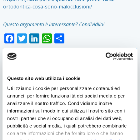
ortodontica-cosa-sono-malocclusioni/
Questo argomento è interessante? Condividilo!
Facebook
Twitter
LinkedIn
WhatsApp
Condividi
Questo sito web utilizza i cookie
CATEGORIE
Apparecchiature
Utilizziamo i cookie per personalizzare contenuti ed
Chirurgia
annunci, per fornire funzionalità dei social media e per
Denti e gravidanza
analizzare il nostro traffico. Condividiamo inoltre
Eventi
informazioni sul modo in cui utilizza il nostro sito con i
nostri partner che si occupano di analisi dei dati web,
Logopedia
pubblicità e social media, i quali potrebbero combinarle
News
con altre informazioni che ha fornito loro o che hanno
Ortodonzia