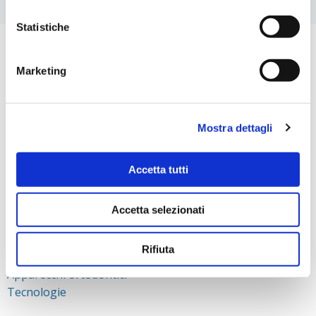
Statistiche
STUDIO BARINA
Marketing
Dr.ssa Barina
Staff Medico
Staff Paramedico
Mostra dettagli
Network di specialisti
Ambienti
Accetta tutti
TRATTAMENTI
Ortodonzia
Accetta selezionati
Odontoiatria Pediatrica
Igiene e sbiancamento
Rifiuta
Chirurgia
Apparecchi ortodontici
Tecnologie