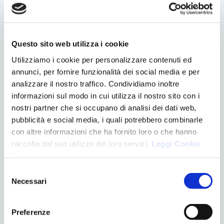
Denti e gravidanza
Eventi
Logopedia
News
Questo sito web utilizza i cookie
Ortodonzia
Utilizziamo i cookie per personalizzare contenuti ed
Pedodonzia
annunci, per fornire funzionalità dei social media e per
Senza categoria
analizzare il nostro traffico. Condividiamo inoltre
Trattamenti
informazioni sul modo in cui utilizza il nostro sito con i
nostri partner che si occupano di analisi dei dati web,
ULTIMI POST
pubblicità e social media, i quali potrebbero combinarle
EVENTO “IPOPLASIA DEL MASCELLARE”
con altre informazioni che ha fornito loro o che hanno
LO SBIANCAMENTO DENTALE
raccolto dal suo utilizzo dei loro servizi.
Leggi Cookie
Policy
.
RESPIRAZIONE ORALE NEL BAMBINO
L’IMPORTANZA DELLA POSIZIONE DELLA LINGUA PER IL
Selezione
SORRISO
Necessari
del
MAL DI ORECCHIE E ATM: ESISTE UNA CORRELAZIONE?
consenso
Preferenze