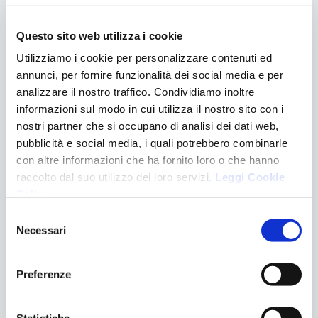
Per saperene di più clicca qui:
Questo sito web utilizza i cookie
https://myfacexpert.it/denti-sensibili-cause-e-rimedi/
Utilizziamo i cookie per personalizzare contenuti ed
annunci, per fornire funzionalità dei social media e per
Questo argomento è interessante? Condividilo!
analizzare il nostro traffico. Condividiamo inoltre
informazioni sul modo in cui utilizza il nostro sito con i
Facebook
Twitter
LinkedIn
WhatsApp
Condividi
nostri partner che si occupano di analisi dei dati web,
pubblicità e social media, i quali potrebbero combinarle
con altre informazioni che ha fornito loro o che hanno
raccolto dal suo utilizzo dei loro servizi.
Leggi Cookie
Policy
.
CATEGORIE
Selezione
Necessari
Apparecchiature
del
Chirurgia
consenso
Denti e gravidanza
Preferenze
Eventi
Logopedia