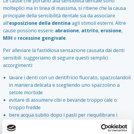
Le cause che portano alla sensibilità dentale sono
molteplici ma in linea di massima, si ritiene che la causa
principale della sensibilità dentale sia da associare
all’
esposizione della dentina
agli stimoli esterni. Altre
cause possono essere:
abrasione
,
attrito
,
erosione
,
MIH
e
recessine gengivale
.
Per alleviare la fastidiosa sensazione causata dai denti
sensibili suggeriamo di seguire questi semplici
accorgimenti:
lavare i denti con un dentifricio fluorato, spazzolandoli
in maniera delicata e scegliendo uno spazzolino a
setole morbide
evitare di assumere cibi e bevande troppo cale o
troppo fredde
bere acqua subito dopo i pasti per riequilibrare i
livello di acidità in bocca e attendere mezz’ora prima di
lavarsi i denti