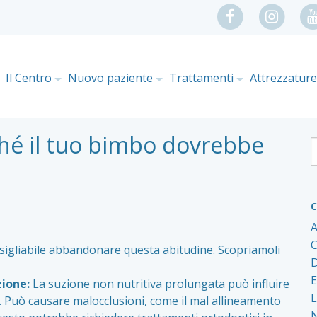
Il Centro
Nuovo paziente
Trattamenti
Attrezzatur
ché il tuo bimbo dovrebbe
C
A
C
sigliabile abbandonare questa abitudine. Scopriamoli
D
E
zione:
La suzione non nutritiva prolungata può influire
L
i. Può causare malocclusioni, come il mal allineamento