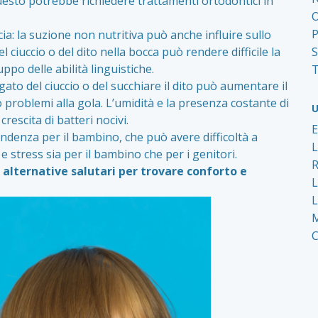
Questo potrebbe richiedere trattamenti ortodontici in
O
P
ia: la suzione non nutritiva può anche influire sullo
 ciuccio o del dito nella bocca può rendere difficile la
S
ppo delle abilità linguistiche.
T
ato del ciuccio o del succhiare il dito può aumentare il
 o problemi alla gola. L’umidità e la presenza costante di
U
rescita di batteri nocivi.
ndenza per il bambino, che può avere difficoltà a
 stress sia per il bambino che per i genitori.
 alternative salutari per trovare conforto e
L
M