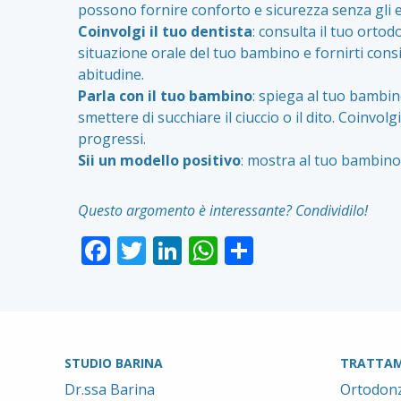
possono fornire conforto e sicurezza senza gli ef
Coinvolgi il tuo dentista
: consulta il tuo ortod
situazione orale del tuo bambino e fornirti cons
abitudine.
Parla con il tuo bambino
: spiega al tuo bambi
smettere di succhiare il ciuccio o il dito. Coinvo
progressi.
Sii un modello positivo
: mostra al tuo bambino 
Questo argomento è interessante? Condividilo!
Facebook
Twitter
LinkedIn
WhatsApp
Condividi
STUDIO BARINA
TRATTAM
Dr.ssa Barina
Ortodonz