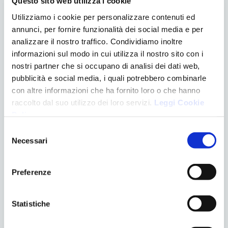
Questo sito web utilizza i cookie
Questi semplici suggerimenti possono aiutare a
Utilizziamo i cookie per personalizzare contenuti ed
prendersi cura dei dentini fin dalla nascita:
annunci, per fornire funzionalità dei social media e per
analizzare il nostro traffico. Condividiamo inoltre
per i neonati, si raccomanda di massaggiare
informazioni sul modo in cui utilizza il nostro sito con i
delicatamente le gengive o i primi dentini con una
nostri partner che si occupano di analisi dei dati web,
garza umida
o uno
spazzolino da dito in silicone
;
pubblicità e social media, i quali potrebbero combinarle
evitare di bagnare il ciuccio o il biberon con la propria
con altre informazioni che ha fornito loro o che hanno
saliva, per prevenire la trasmissione di batteri dannosi
raccolto dal suo utilizzo dei loro servizi.
Leggi Cookie
al bambino;
Policy
.
evitare di immergere il ciuccio o il biberon in sostanze
Selezione
zuccherate che potrebbero causare una forma
Necessari
del
particolarmente aggressiva di carie, nota appunto
consenso
come
carie da biberon;
quando compaiono i primi dentini, si può iniziare ad
Preferenze
utilizzare uno spazzolino con una testina piccola a
setole morbide
, inumidito con acqua;
Statistiche
man mano che il bambino cresce, è possibile
aggiungere una piccola quantità di
dentifricio