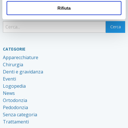
Rifiuta
Facebook
Twitter
LinkedIn
WhatsApp
Condividi
CATEGORIE
Apparecchiature
Chirurgia
Denti e gravidanza
Eventi
Logopedia
News
Ortodonzia
Pedodonzia
Senza categoria
Trattamenti