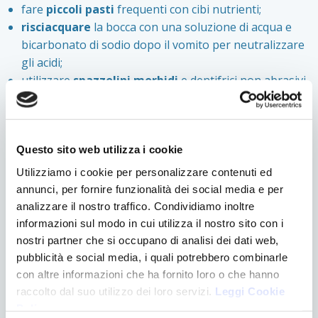
fare
piccoli pasti
frequenti con cibi nutrienti;
risciacquare
la bocca con una soluzione di acqua e
bicarbonato di sodio dopo il vomito per neutralizzare
gli acidi;
utilizzare
spazzolini
morbidi
e dentifrici non abrasivi
per proteggere lo smalto dentale;
assicurarsi di assumere una quantità adeguata di
fluoro
.
Questo sito web utilizza i cookie
Consigli per migliorare la salute orale
Utilizziamo i cookie per personalizzare contenuti ed
durante la gravidanza
annunci, per fornire funzionalità dei social media e per
Per mantenere una buona salute orale durante la
analizzare il nostro traffico. Condividiamo inoltre
gravidanza, è consigliabile:
informazioni sul modo in cui utilizza il nostro sito con i
nostri partner che si occupano di analisi dei dati web,
programmare una
visita odontoiatrica
all’inizio della
pubblicità e social media, i quali potrebbero combinarle
gravidanza e programmare delle sedute di igiene
con altre informazioni che ha fornito loro o che hanno
orale professionale nel corso del periodo gravidico;
raccolto dal suo utilizzo dei loro servizi.
Leggi Cookie
spazzolare i denti almeno
due volte al giorno
con un
Policy
.