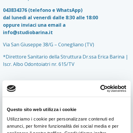
043834376 (telefono e WhatsApp)
dal lunedì al venerdì dalle 8:30 alle 18:00
oppure inviaci una email a
info@studiobarina.it
Via San Giuseppe 38/G – Conegliano (TV)
*Direttore Sanitario della Struttura Dr.ssa Erica Barina |
Iscr. Albo Odontoiatri nr. 615/TV
Questo argomento è interessante? Condividilo!
Facebook
Twitter
LinkedIn
WhatsApp
Condividi
Questo sito web utilizza i cookie
Utilizziamo i cookie per personalizzare contenuti ed
annunci, per fornire funzionalità dei social media e per
analizzare il nostro traffico. Condividiamo inoltre