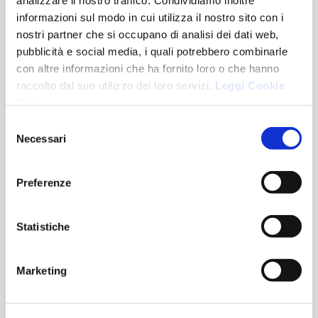
informazioni sul modo in cui utilizza il nostro sito con i
CATEGORIE
nostri partner che si occupano di analisi dei dati web,
Apparecchiature
pubblicità e social media, i quali potrebbero combinarle
Chirurgia
con altre informazioni che ha fornito loro o che hanno
Denti e gravidanza
raccolto dal suo utilizzo dei loro servizi.
Leggi Cookie
Eventi
Policy
.
Logopedia
Selezione
News
Necessari
del
Ortodonzia
consenso
Pedodonzia
Preferenze
Senza categoria
Trattamenti
Statistiche
ULTIMI POST
EVENTO “IPOPLASIA DEL MASCELLARE”
Marketing
LO SBIANCAMENTO DENTALE
RESPIRAZIONE ORALE NEL BAMBINO