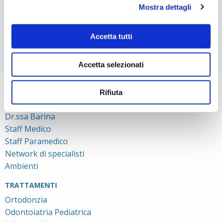
L’IMPORTANZA DELLA POSIZIONE DELLA LINGUA PER IL
Mostra dettagli
SORRISO
MAL DI ORECCHIE E ATM: ESISTE UNA CORRELAZIONE?
Accetta tutti
Accetta selezionati
Rifiuta
STUDIO BARINA
Dr.ssa Barina
Staff Medico
Staff Paramedico
Network di specialisti
Ambienti
TRATTAMENTI
Ortodonzia
Odontoiatria Pediatrica