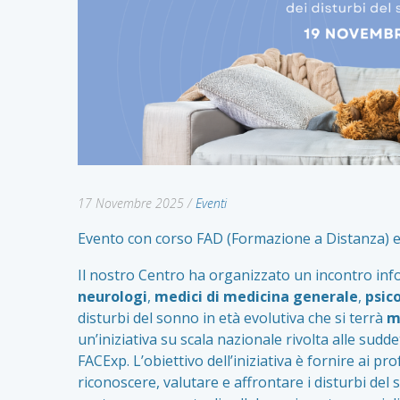
17 Novembre 2025
/
Eventi
Evento con corso FAD (Formazione a Distanza) e 5
Il nostro Centro ha organizzato un incontro inf
neurologi
,
medici di medicina generale
,
psic
disturbi del sonno in età evolutiva che si terrà
me
un’iniziativa su scala nazionale rivolta alle sudd
FACExp. L’obiettivo dell’iniziativa è fornire ai pr
riconoscere, valutare e affrontare i disturbi de