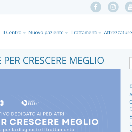
Il Centro
Nuovo paziente
Trattamenti
Attrezzatur
 PER CRESCERE MEGLIO
C
A
C
D
E
L