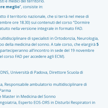
i e medici del territorio.
ere meglio
”, consiste in:
tto il territorio nazionale, che si terrà nel mese di
vembre ore 18.30) sui contenuti del corso “Dormire
atuito nella versione integrale in formato FAD.
tidisciplinare di specialisti in Ortodonzia, Neurologia,
po della medicina del sonno. A tale corso, che elargirà
5
 parteciperanno all’incontro in sede del 19 novembre
el corso FAD per accedere agli ECM).
DNS, Università di Padova, Direttore Scuola di
ia, Responsabile ambulatorio multidisciplinare di
 Parma
a e Master in Medicina del Sonno
ingoiatria, Esperto EOS-DRS in Disturbi Respiratori in