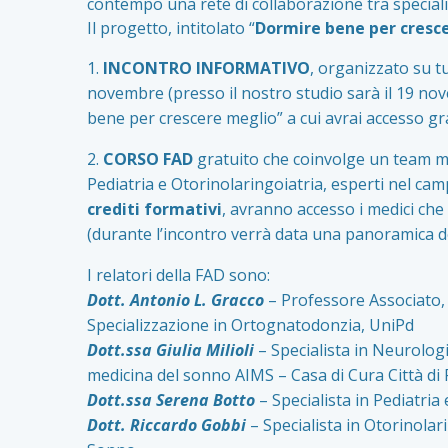
contempo una rete di collaborazione tra specialist
Il progetto, intitolato “
Dormire bene per cresc
1.
INCONTRO INFORMATIVO
, organizzato su tu
novembre (presso il nostro studio sarà il 19 no
bene per crescere meglio” a cui avrai accesso gr
2.
CORSO FAD
gratuito che coinvolge un team mul
Pediatria e Otorinolaringoiatria, esperti nel cam
crediti formativi
, avranno accesso i medici che
(durante l’incontro verrà data una panoramica d
I relatori della FAD sono:
Dott. Antonio L. Gracco
– Professore Associato, 
Specializzazione in Ortognatodonzia, UniPd
Dott.ssa Giulia Milioli
– Specialista in Neurolog
medicina del sonno AIMS – Casa di Cura Città di
Dott.ssa Serena Botto
– Specialista in Pediatri
Dott. Riccardo Gobbi
– Specialista in Otorinolar