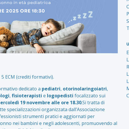
O
P
S
T
U
 ECM (crediti formativi).
L
M
ormativo dedicato a
pediatri
,
otorinolaringoiatri
,
ologi
,
fisioterapisti
e
logopedisti
focalizzato sui
rcoledì 19 novembre alle ore 18.30
.Si tratta di
ette specializzazioni organizzata dall’Associazione
ofessionisti strumenti pratici e aggiornati per
l sonno nei bambini e negli adolescenti, promuovendo al