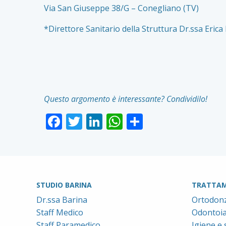
Via San Giuseppe 38/G – Conegliano (TV)
*Direttore Sanitario della Struttura Dr.ssa Erica
Questo argomento è interessante? Condividilo!
Facebook
Twitter
LinkedIn
WhatsApp
Condividi
STUDIO BARINA
TRATTAM
Dr.ssa Barina
Ortodonz
Staff Medico
Odontoiat
Staff Paramedico
Igiene e