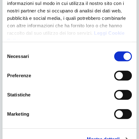
limitazione
o
blocco
dei movimenti mandibolari;
informazioni sul modo in cui utilizza il nostro sito con i
gonfiore
localizzato al volto, al collo o alla spalla;
nostri partner che si occupano di analisi dei dati web,
acufeni
;
pubblicità e social media, i quali potrebbero combinarle
riduzione della
capacità uditiva
;
con altre informazioni che ha fornito loro o che hanno
raccolto dal suo utilizzo dei loro servizi.
Leggi Cookie
vertigini
e
disturbi visivi
.
Policy
.
L’odontoiatra specializzato in
gnatologia
può inoltre
Selezione
individuare
segni clinici indiretti
, come usura dentale,
Necessari
del
interferenze occlusali o eccessiva mobilità dei denti,
consenso
indicativi di un’alterata funzione dell’apparato
Preferenze
masticatorio.
Statistiche
Classificazione dei disturbi temporo-
mandibolari
Marketing
Le DTM possono essere suddivise in diverse categorie
principali: