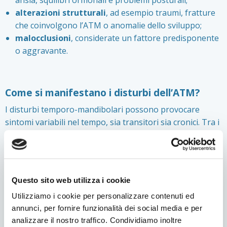
ansia, squilibri ormonali e problemi posturali;
alterazioni strutturali
, ad esempio traumi, fratture
che coinvolgono l’ATM o anomalie dello sviluppo;
malocclusioni
, considerate un fattore predisponente
o aggravante.
Come si manifestano i disturbi dell’ATM?
I disturbi temporo-mandibolari possono provocare
sintomi variabili nel tempo, sia transitori sia cronici. Tra i
più comuni rientrano:
dolore al
viso
, alla
mandibola
e alle aree limitrofe,
compresa la
regione auricolare
;
Questo sito web utilizza i cookie
dolore
cervicale
o alle
spalle
;
cefalea
ricorrente;
Utilizziamo i cookie per personalizzare contenuti ed
difficoltà
nella
masticazione
, soprattutto con
annunci, per fornire funzionalità dei social media e per
alimenti duri;
analizzare il nostro traffico. Condividiamo inoltre