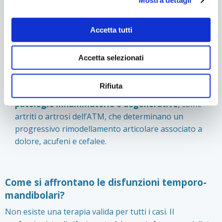
Mostra dettagli
disturbi di origine muscolare
, caratterizzati da
dolore e rigidità dei muscoli masticatori e limitazione
dei movimenti mandibolari;
Accetta tutti
alterazioni del disco articolare
, spesso percepite
come rumori articolari in prossimità dell’orecchio. In
Accetta selezionati
alcuni casi il disco viene ricatturato durante l’apertura
della bocca, in altri può causare un vero e proprio
Rifiuta
blocco mandibolare;
patologie infiammatorie o degenerative
, come
artriti o artrosi dell’ATM, che determinano un
progressivo rimodellamento articolare associato a
dolore, acufeni e cefalee.
Come si affrontano le disfunzioni temporo-
mandibolari?
Non esiste una terapia valida per tutti i casi. Il