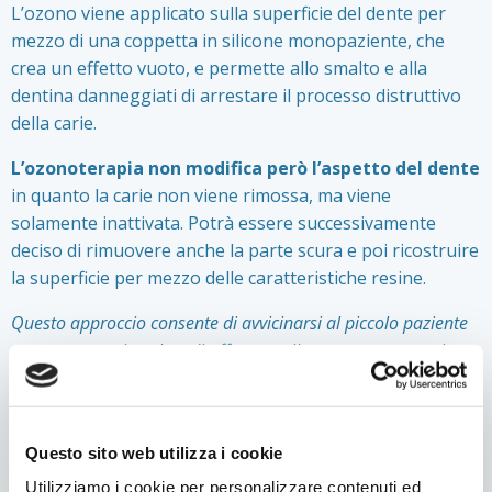
L’ozono viene applicato sulla superficie del dente per
mezzo di una coppetta in silicone monopaziente, che
crea un effetto vuoto, e permette allo smalto e alla
dentina danneggiati di arrestare il processo distruttivo
della carie.
L’ozonoterapia non modifica però l’aspetto del dente
in quanto la carie non viene rimossa, ma viene
solamente inattivata. Potrà essere successivamente
deciso di rimuovere anche la parte scura e poi ricostruire
la superficie per mezzo delle caratteristiche resine.
Questo approccio consente di avvicinarsi al piccolo paziente
senza traumatizzarlo e di affrontare il percorso terapeutico
con un’inizio positivo e privo di impressioni negative!
Questo argomento è interessante? Condividilo!
Questo sito web utilizza i cookie
Facebook
Twitter
LinkedIn
WhatsApp
Condividi
Utilizziamo i cookie per personalizzare contenuti ed