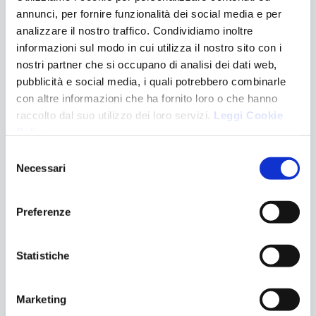
annunci, per fornire funzionalità dei social media e per
analizzare il nostro traffico. Condividiamo inoltre
informazioni sul modo in cui utilizza il nostro sito con i
nostri partner che si occupano di analisi dei dati web,
pubblicità e social media, i quali potrebbero combinarle
CATEGORIE
con altre informazioni che ha fornito loro o che hanno
Apparecchiature
raccolto dal suo utilizzo dei loro servizi.
Leggi Cookie
Chirurgia
Policy
.
Denti e gravidanza
Selezione
Eventi
Necessari
del
Logopedia
consenso
News
Preferenze
Ortodonzia
Pedodonzia
Senza categoria
Statistiche
Trattamenti
Marketing
ULTIMI POST