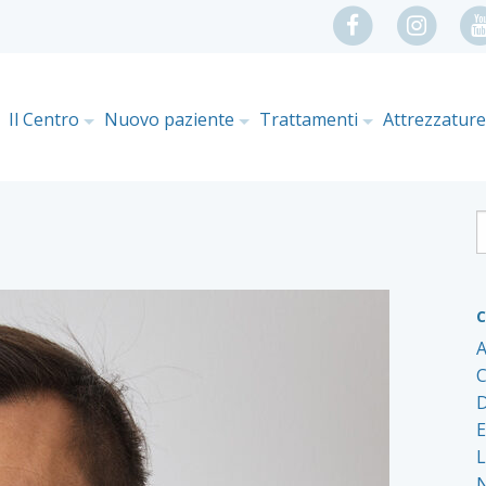
Il Centro
Nuovo paziente
Trattamenti
Attrezzatur
C
A
C
D
E
L