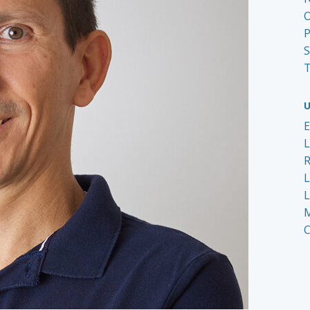
O
P
S
T
U
L
M