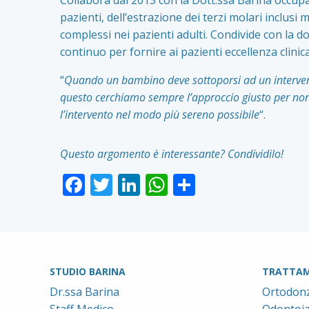
Collabora dal 2013 con la Dott.ssa Barina occupan
pazienti, dell’estrazione dei terzi molari inclusi 
complessi nei pazienti adulti. Condivide con la 
continuo per fornire ai pazienti eccellenza clinic
“
Quando un bambino deve sottoporsi ad un intervent
questo cerchiamo sempre l’approccio giusto per non t
l’intervento nel modo più sereno possibile
“.
Questo argomento è interessante? Condividilo!
Facebook
Twitter
LinkedIn
WhatsApp
Condividi
STUDIO BARINA
TRATTAM
Dr.ssa Barina
Ortodonz