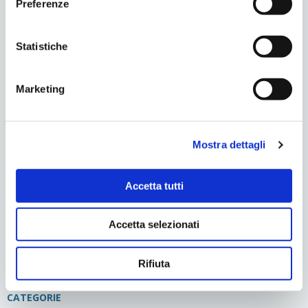
Preferenze
l’ortodontista e il logopedista
è essenziale per
garantire un trattamento completo e integrato.
Statistiche
Marketing
Mostra dettagli
Tags:
bambini
,
logopedia
,
ortodonzia
,
pedodonzia
Accetta tutti
Accetta selezionati
Rifiuta
CATEGORIE