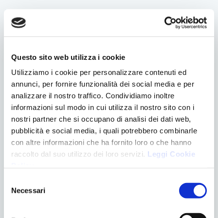
L’ortodontista e il logopedista dovrebbero lavorare a
stretto contatto, monitorando i progressi del bambino e
scambiando informazioni pertinenti. Ad esempio,
l’ortodontista potrebbe fornire indicazioni al logopedista
Questo sito web utilizza i cookie
su eventuali cambiamenti nella struttura dentale che
Utilizziamo i cookie per personalizzare contenuti ed
possono influire sul trattamento del linguaggio. Allo
annunci, per fornire funzionalità dei social media e per
stesso tempo, il logopedista può segnalare
analizzare il nostro traffico. Condividiamo inoltre
all’ortodontista eventuali miglioramenti nella pronuncia
informazioni sul modo in cui utilizza il nostro sito con i
o nella fonetica del bambino.
nostri partner che si occupano di analisi dei dati web,
pubblicità e social media, i quali potrebbero combinarle
Coinvolgimento dei genitori:
con altre informazioni che ha fornito loro o che hanno
raccolto dal suo utilizzo dei loro servizi.
Leggi Cookie
I genitori hanno un ruolo cruciale nel processo di
Policy
.
collaborazione tra l’ortodontista e il logopedista.
Selezione
Dovrebbero essere informati sui progressi del bambino
Necessari
del
e incoraggiati a seguire le indicazioni fornite dai
consenso
professionisti.
La comunicazione
aperta
tra i genitori,